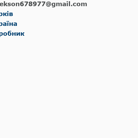
ekson678977@gmail.com
рків
раїна
робник