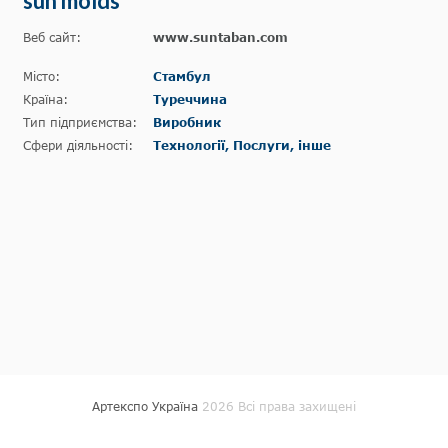
sun molds
Веб сайт:
www.suntaban.com
Місто:
Стамбул
Країна:
Туреччина
Тип підприємства:
Виробник
Сфери діяльності:
Технології, Послуги, інше
Артекспо Україна
2026 Всі права захищені