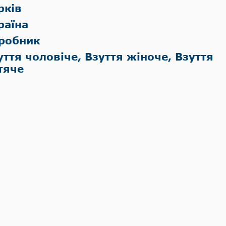
рків
раїна
робник
уття чоловіче, Взуття жіноче, Взуття
тяче