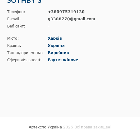
SOTHBY`S
Телефон:
+380975219130
E-mail:
g3388770@gmail.com
Веб сайт:
-
Місто:
Харків
Країна:
Україна
Тип підприємства:
Виробник
Сфери діяльності:
Взуття жіноче
Артекспо Україна
2026 Всі права захищені