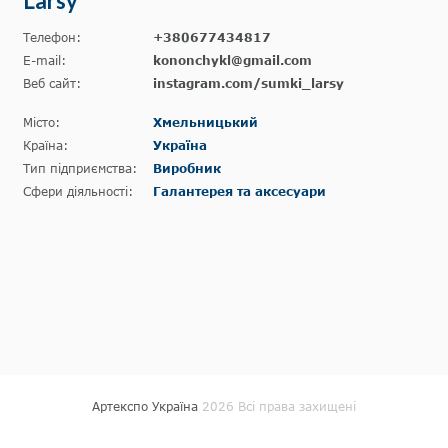
Larsy
Телефон:
+380677434817
E-mail:
kononchykl@gmail.com
Веб сайт:
instagram.com/sumki_larsy
Місто:
Хмельницький
Країна:
Україна
Тип підприємства:
Виробник
Сфери діяльності:
Галантерея та аксесуари
Артекспо Україна
2026 Всі права захищені