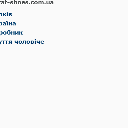
rat-shoes.com.ua
рків
раїна
робник
уття чоловіче