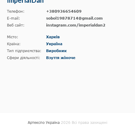
ImperialDan
Телефон:
+380936654609
E-mail:
sobol19878714@gmail.com
Веб сайт:
instagram.com/imperialdan2
Місто:
Харків
Країна:
Україна
Тип підприємства:
Виробник
Сфери діяльності:
Взуття жіноче
Артекспо Україна
2026 Всі права захищені