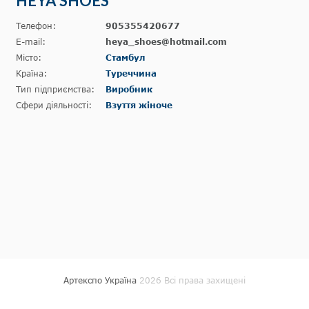
HEYA SHOES
Телефон:
905355420677
E-mail:
heya_shoes@hotmail.com
Місто:
Стамбул
Країна:
Туреччина
Тип підприємства:
Виробник
Сфери діяльності:
Взуття жіноче
Артекспо Україна
2026 Всі права захищені