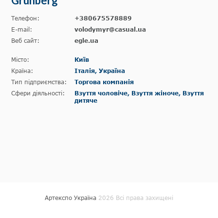
Grünberg
Телефон:
+380675578889
E-mail:
volodymyr@casual.ua
Веб сайт:
egle.ua
Місто:
Київ
Країна:
Італія, Україна
Тип підприємства:
Торгова компанія
Сфери діяльності:
Взуття чоловіче, Взуття жіноче, Взуття
дитяче
Артекспо Україна
2026 Всі права захищені