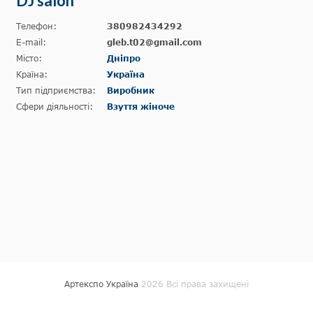
DJ salon
Телефон:
380982434292
E-mail:
gleb.t02@gmail.com
Місто:
Дніпро
Країна:
Україна
Тип підприємства:
Виробник
Сфери діяльності:
Взуття жіноче
Артекспо Україна
2026 Всі права захищені