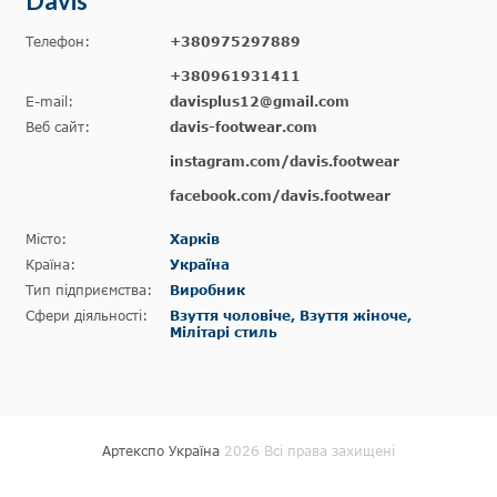
Davis
Телефон:
+380975297889
+380961931411
E-mail:
davisplus12@gmail.com
Веб сайт:
davis-footwear.com
instagram.com/davis.footwear
facebook.com/davis.footwear
Місто:
Харків
Країна:
Україна
Тип підприємства:
Виробник
Сфери діяльності:
Взуття чоловіче, Взуття жіноче,
Мілітарі стиль
Артекспо Україна
2026 Всі права захищені