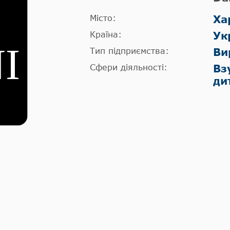
Місто:
Ха
Країна:
Ук
Тип підприємства:
Ви
Сфери діяльності:
Вз
ди