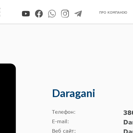
0
5
ПРО КОМПАНІЮ
8
Daragani
Телефон:
38
E-mail:
Da
Веб сайт:
Da