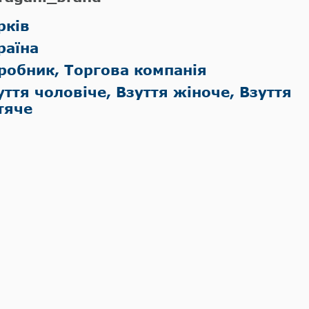
рків
раїна
робник, Торгова компанія
уття чоловіче, Взуття жіноче, Взуття
тяче