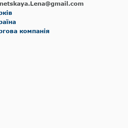
netskaya.Lena@gmail.com
рків
раїна
ргова компанія