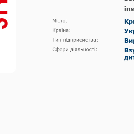
in
Місто:
Кр
Країна:
Ук
Тип підприємства:
Ви
Сфери діяльності:
Вз
ди