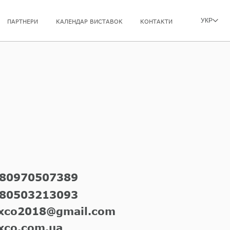
УКР
ПАРТНЕРИ
КАЛЕНДАР ВИСТАВОК
КОНТАКТИ
80970507389
80503213093
xco2018@gmail.com
xco.com.ua