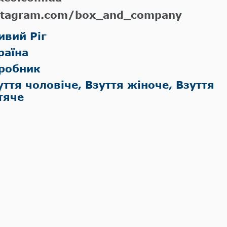
stagram.com/box_and_company
ивий Ріг
раїна
робник
уття чоловіче, Взуття жіноче, Взуття
тяче